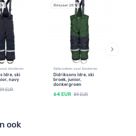
 %
Bespaar 28 %
voor kinderen
Skibroeken voor kinderen
Skib
 Idre, ski
Didriksons Idre, ski
Didr
nior, navy
broek, junior,
over
donkergroen
70 
89 EUR
64 EUR
89 EUR
en ook