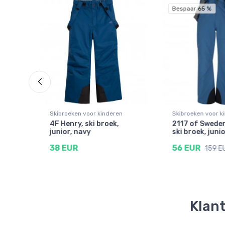
Bespaar 65 %
n
Skibroeken voor kinderen
Skibroeken voor k
ary,
4F Henry, ski broek,
2117 of Sweden
y
junior, navy
ski broek, juni
38 EUR
56 EUR
159 E
Klant