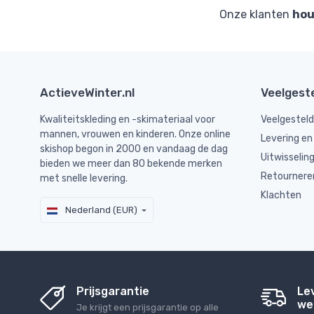
Onze klanten
hou
ActieveWinter.nl
Veelgest
Kwaliteitskleding en -skimateriaal voor
Veelgestel
mannen, vrouwen en kinderen. Onze online
Levering en
skishop begon in 2000 en vandaag de dag
Uitwisselin
bieden we meer dan 80 bekende merken
Retournere
met snelle levering.
Klachten
Nederland (EUR)
Prijsgarantie
Le
we
Je krijgt een prijsgarantie op alle