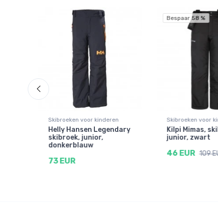
Bespaar 58 %
n
Skibroeken voor kinderen
Skibroeken voor k
Helly Hansen Legendary
Kilpi Mimas, sk
rt
skibroek, junior,
junior, zwart
donkerblauw
46 EUR
109 E
73 EUR