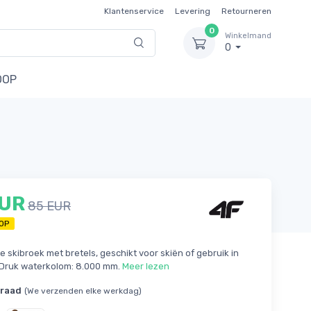
Klantenservice
Levering
Retourneren
0
Winkelmand
0
OOP
EUR
85 EUR
OP
e skibroek met bretels, geschikt voor skiën of gebruik in
. Druk waterkolom: 8.000 mm.
Meer lezen
rraad
(We verzenden elke werkdag)