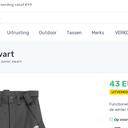
rzending vanaf €99
Uitrusting
Outdoor
Tassen
Merks
VERK
wart
 junior, zwart
43 
UITVERKO
Functionel
de winter
Op voo