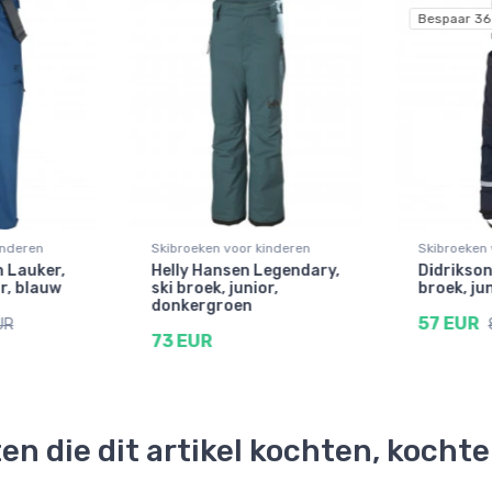
Bespaar 36
inderen
Skibroeken voor kinderen
Skibroeken 
 Lauker,
Helly Hansen Legendary,
Didriksons
or, blauw
ski broek, junior,
broek, ju
donkergroen
57 EUR
UR
73 EUR
en die dit artikel kochten, kocht