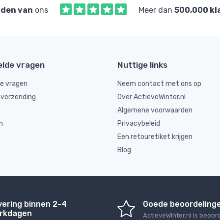
den van
ons
Meer dan
500,000 kl
elde vragen
Nuttige links
de vragen
Neem contact met ons op
 verzending
Over ActieveWinter.nl
g
Algemene voorwaarden
n
Privacybeleid
Een retouretiket krijgen
Blog
vering binnen 2-4
Goede beoordeling
rkdagen
ActieveWinter.nl
is beoor