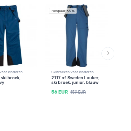
Bespaar 65 %
voor kinderen
Skibroeken voor kinderen
Skib
 ski broek,
2117 of Sweden Lauker,
Didr
avy
ski broek, junior, blauw
over
56 EUR
70 
159 EUR