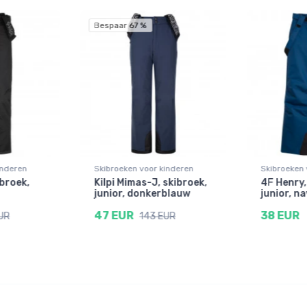
Bespaar 67 %
inderen
Skibroeken voor kinderen
Skibroeken 
ibroek,
Kilpi Mimas-J, skibroek,
4F Henry,
junior, donkerblauw
junior, n
47 EUR
38 EUR
UR
143 EUR