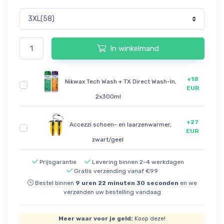
In winkelmand
+18
Nikwax Tech Wash + TX Direct Wash-In,
EUR
2x300ml
+27
Accezzi schoen- en laarzenwarmer,
EUR
zwart/geel
Prijsgarantie
Levering binnen 2-4 werkdagen
Gratis verzending vanaf €99
Bestel binnen
9
uren
22
minuten
30
seconden
en we
verzenden uw bestelling vandaag
Meer waar voor je geld:
Koop deze!