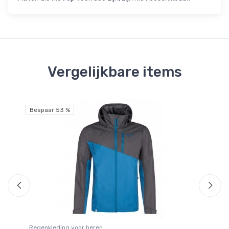
Vergelijkbare items
Bespaar 53 %
Be
Regenkleding voor heren
Re