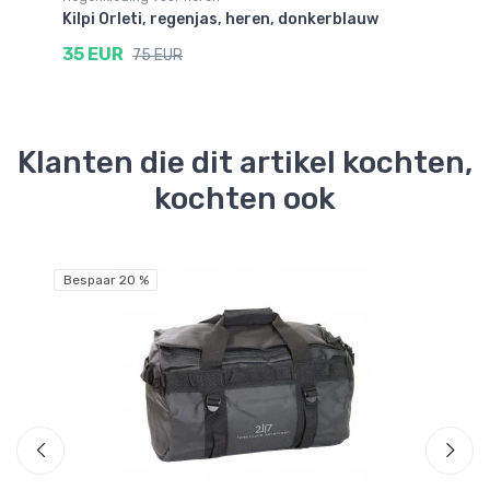
art
Kilpi Orleti, regenjas, heren, donkerblauw
He
he
35 EUR
75 EUR
9
Klanten die dit artikel kochten,
kochten ook
Bespaar 20 %
Be