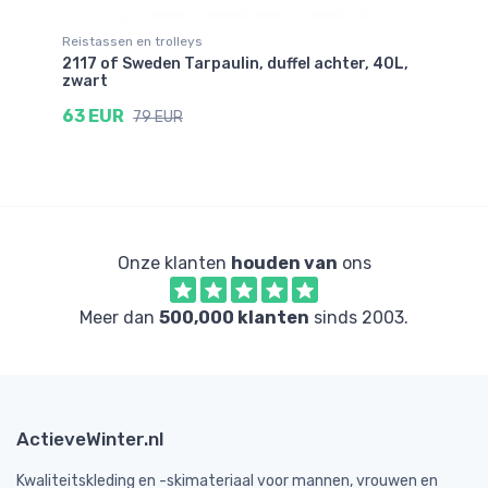
Reistassen en trolleys
Re
2117 of Sweden Tarpaulin, duffel achter, 40L,
21
zwart
zw
63 EUR
7
79 EUR
Onze klanten
houden van
ons
Meer dan
500,000 klanten
sinds 2003.
ActieveWinter.nl
Kwaliteitskleding en -skimateriaal voor mannen, vrouwen en