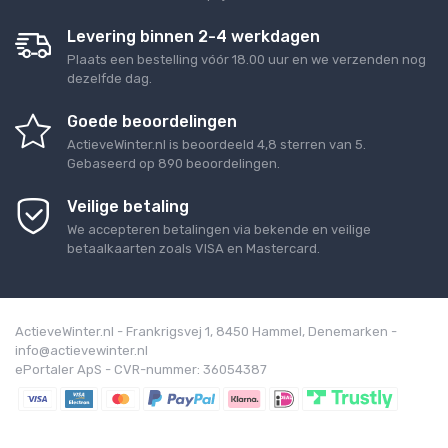
Levering binnen 2-4 werkdagen
Plaats een bestelling vóór 18.00 uur en we verzenden nog
dezelfde dag.
Goede beoordelingen
ActieveWinter.nl
is beoordeeld
4,8
sterren van
5
.
Gebaseerd op
890
beoordelingen.
Veilige betaling
We accepteren betalingen via bekende en veilige
betaalkaarten zoals VISA en Mastercard.
ActieveWinter.nl - Frankrigsvej 1, 8450 Hammel, Denemarken -
info@actievewinter.nl
ePortaler ApS - CVR-nummer: 36054387