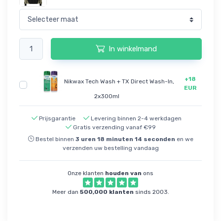
In winkelmand
+18
Nikwax Tech Wash + TX Direct Wash-In,
EUR
2x300ml
Prijsgarantie
Levering binnen 2-4 werkdagen
Gratis verzending vanaf €99
Bestel binnen
3
uren
18
minuten
14
seconden
en we
verzenden uw bestelling vandaag
Onze klanten
houden van
ons
Meer dan
500,000 klanten
sinds 2003.