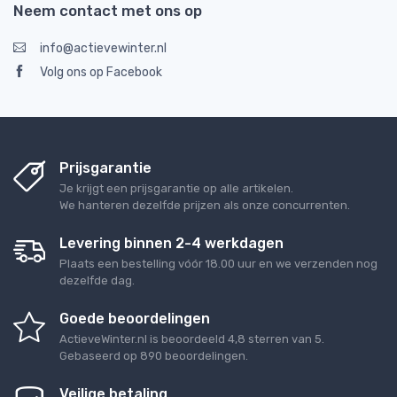
Neem contact met ons op
info@actievewinter.nl
Volg ons op Facebook
Prijsgarantie
Je krijgt een prijsgarantie op alle artikelen.
We hanteren dezelfde prijzen als onze concurrenten.
Levering binnen 2-4 werkdagen
Plaats een bestelling vóór 18.00 uur en we verzenden nog
dezelfde dag.
Goede beoordelingen
ActieveWinter.nl
is beoordeeld
4,8
sterren van
5
.
Gebaseerd op
890
beoordelingen.
Veilige betaling