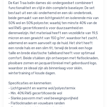
De Kari Traa Iselin dames ski-ondergoedset combineert
functionaliteit en stijl in één complete baselayer. De set
bestaat uit een ski-onderhemd en een ski-onderbroek,
beide gemaakt van een lichtgewicht en isolerende mix van
50% wol en 50% polyester, waarbij ten minste 40% van de
wol RWS-gecertificeerd is voor duurzaamheid en
dierenwelzijn. Het materiaal heeft een vezeldikte van 19,5
micron en een gewicht van 150 g/m², waardoor het zacht,
ademend en warm aanvoelt op de huid. Het shirt heeft
een ronde hals en een slim fit, terwijl de broek een hoge
taille en brede elastische tailleband heeft voor optimaal
comfort. Beide stukken zijn ontworpen met flatlocknaden,
plooibare zomen en jacquard breisel met geborduurd logo,
waardoor ze ideaal zijn als binnenlaag voor skiën,
wintertraining of koude dagen.
Specificaties en kenmerken:
- Lichtgewicht en warme wol/polyestermix
- Min. 40% RWS gecertificeerde wol
- Slanke pasvorm met veel bewegingsvrijheid
- Flatlocknaden en vouwbare randen