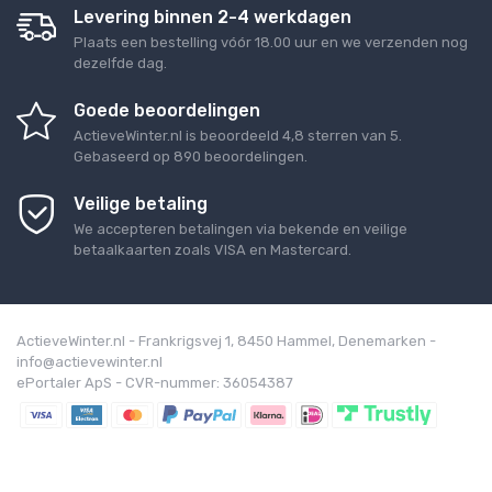
Levering binnen 2-4 werkdagen
Plaats een bestelling vóór 18.00 uur en we verzenden nog
dezelfde dag.
Goede beoordelingen
ActieveWinter.nl
is beoordeeld
4,8
sterren van
5
.
Gebaseerd op
890
beoordelingen.
Veilige betaling
We accepteren betalingen via bekende en veilige
betaalkaarten zoals VISA en Mastercard.
ActieveWinter.nl - Frankrigsvej 1, 8450 Hammel, Denemarken -
info@actievewinter.nl
ePortaler ApS - CVR-nummer: 36054387